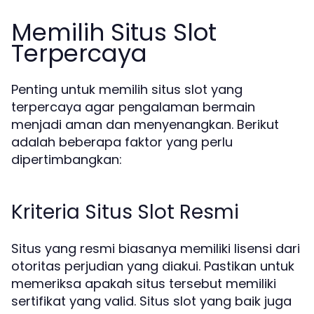
Memilih Situs Slot
Terpercaya
Penting untuk memilih situs slot yang
terpercaya agar pengalaman bermain
menjadi aman dan menyenangkan. Berikut
adalah beberapa faktor yang perlu
dipertimbangkan:
Kriteria Situs Slot Resmi
Situs yang resmi biasanya memiliki lisensi dari
otoritas perjudian yang diakui. Pastikan untuk
memeriksa apakah situs tersebut memiliki
sertifikat yang valid. Situs slot yang baik juga