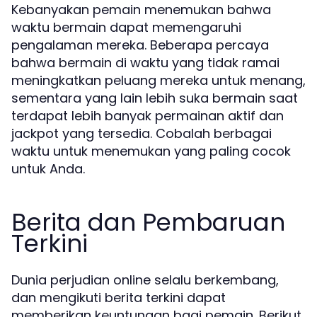
Kebanyakan pemain menemukan bahwa
waktu bermain dapat memengaruhi
pengalaman mereka. Beberapa percaya
bahwa bermain di waktu yang tidak ramai
meningkatkan peluang mereka untuk menang,
sementara yang lain lebih suka bermain saat
terdapat lebih banyak permainan aktif dan
jackpot yang tersedia. Cobalah berbagai
waktu untuk menemukan yang paling cocok
untuk Anda.
Berita dan Pembaruan
Terkini
Dunia perjudian online selalu berkembang,
dan mengikuti berita terkini dapat
memberikan keuntungan bagi pemain. Berikut