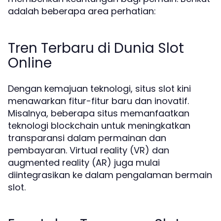
adalah beberapa area perhatian:
Tren Terbaru di Dunia Slot
Online
Dengan kemajuan teknologi, situs slot kini
menawarkan fitur-fitur baru dan inovatif.
Misalnya, beberapa situs memanfaatkan
teknologi blockchain untuk meningkatkan
transparansi dalam permainan dan
pembayaran. Virtual reality (VR) dan
augmented reality (AR) juga mulai
diintegrasikan ke dalam pengalaman bermain
slot.