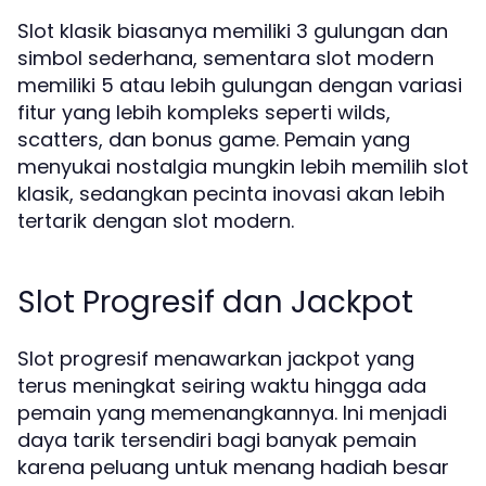
Slot klasik biasanya memiliki 3 gulungan dan
simbol sederhana, sementara slot modern
memiliki 5 atau lebih gulungan dengan variasi
fitur yang lebih kompleks seperti wilds,
scatters, dan bonus game. Pemain yang
menyukai nostalgia mungkin lebih memilih slot
klasik, sedangkan pecinta inovasi akan lebih
tertarik dengan slot modern.
Slot Progresif dan Jackpot
Slot progresif menawarkan jackpot yang
terus meningkat seiring waktu hingga ada
pemain yang memenangkannya. Ini menjadi
daya tarik tersendiri bagi banyak pemain
karena peluang untuk menang hadiah besar