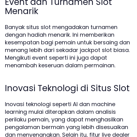
Event dan Turnamen Slot
Menarik
Banyak situs slot mengadakan turnamen
dengan hadiah menarik. Ini memberikan
kesempatan bagi pemain untuk bersaing dan
menang lebih dari sekadar jackpot slot biasa.
Mengikuti event seperti ini juga dapat
menambah keseruan dalam permainan.
Inovasi Teknologi di Situs Slot
Inovasi teknologi seperti AI dan machine
learning mulai diterapkan dalam analisis
perilaku pemain, yang dapat menghasilkan
pengalaman bermain yang lebih disesuaikan
dan menyenangkan. Selain itu, fitur live dealer